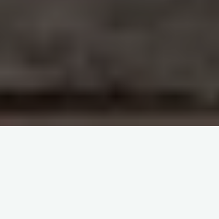
Eftertænksom Strategi og Forbløffende Sjov
med chicken road i Underholdningsverdenen
Den Spændende Verden af Chicken Road:
Udfordringer og Belønninger
Strategier til at Overvinde Forhindringerne
Kyllingens Hårdeste Udfordring: Overlevelse i