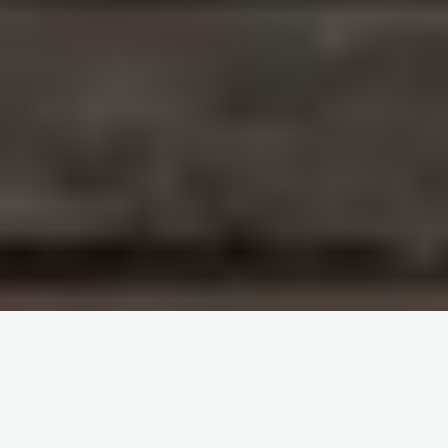
Důmyslná strategie a radosti z chickenroad s
nečekaným důrazem na třetí
Proč si zahrát chickenroad a objevovat nové
herní obzory