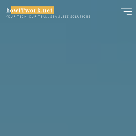
Skip
howITwork.net
to
YOUR TECH, OUR TEAM, SEAMLESS SOLUTIONS
content