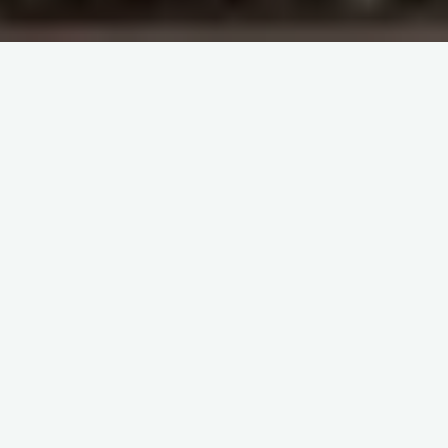
A Betclic é uma das casas de apostas mais populares em
Portugal, conhecida pela sua interface intuitiva e vasta oferta
de mercados. Se estás à procura de uma experiência de
apostas online segura e emocionante, o
betclic login
é o
primeiro passo para aceder a tudo o que esta plataforma
oferece.
Como Fazer o Betclic Login de
Forma Rápida
Realizar o
betclic login
é simples e rápido. Basta aceder ao site
oficial, inserir o teu email ou número de telefone e a senha
criada no registo. Para maior segurança, ativa a autenticação
de dois fatores. Caso tenhas esquecido a senha, a opção de
recuperação é imediata via email. Novos utilizadores podem