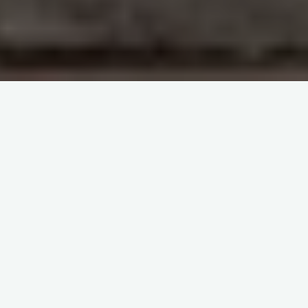
Bet25 dk har hurtigt vundet popularitet blandt danske spillere
takket være sin brugervenlige platform og spændende tilbud.
Som en af de førende online casinoer tilbyder Bet25 et bredt
udvalg af spil, fra slots til live casino, der passer til enhver
smag.
Velkomstbonus og kampagner
Den
bet25 velkomstbonus
er et af højdepunkterne for nye
spillere. Du kan score op til 2000 kr. i bonus plus gratis spins
ved din første indbetaling. Husk at tjekke vilkårene for
omsætning, så du maksimerer gevinsten. Bet25 dk kører også