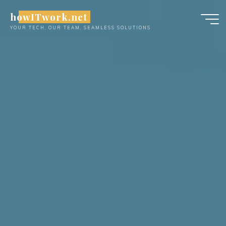
Skip
howITwork.net
to
YOUR TECH, OUR TEAM, SEAMLESS SOLUTIONS
content