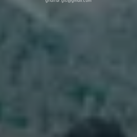
ghaffar.gis@gmail.com