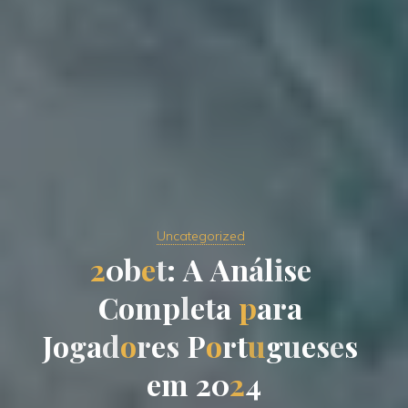
Uncategorized
2
0
b
e
t
:
A
A
n
á
l
i
s
e
C
o
m
p
l
e
t
a
p
a
r
a
J
o
g
a
d
o
r
e
s
P
o
r
t
u
g
u
e
s
e
s
e
m
2
0
2
4