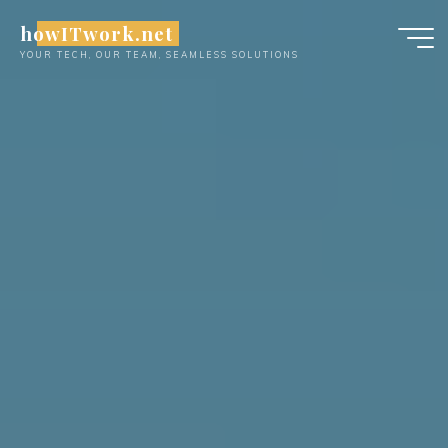
Skip
howITwork.net
to
YOUR TECH, OUR TEAM, SEAMLESS SOLUTIONS
content