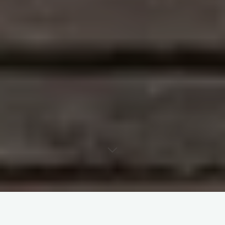
A 20bet tem conquistado o coração de muitos apostadores
em Portugal graças à sua plataforma intuitiva e vasta oferta