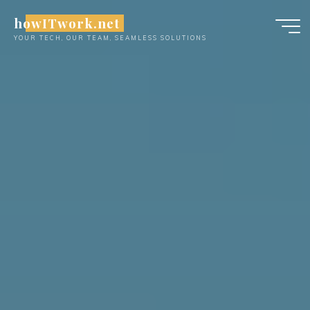
Skip
howITwork.net
to
YOUR TECH, OUR TEAM, SEAMLESS SOLUTIONS
content