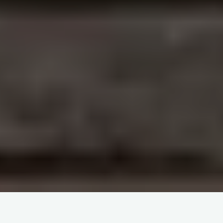
visszavonul profit at Winzir szerencsejáték-kaszinó egyenlő
hatékony és javít . színész tud azonnali fizetés ki áldozattá