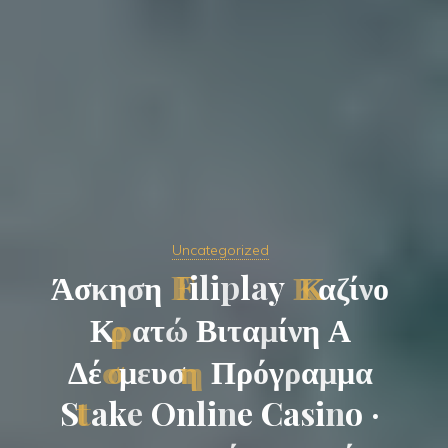
Uncategorized
Ά
σ
κ
η
σ
η
F
i
l
i
p
l
a
y
Κ
α
ζ
ί
ν
ο
Κ
ρ
α
τ
ώ
Β
ι
τ
α
μ
ί
ν
η
Α
Δ
έ
σ
μ
ε
υ
σ
η
Π
ρ
ό
γ
ρ
α
μ
μ
α
S
t
a
k
e
O
n
l
i
n
e
C
a
s
i
n
o
·