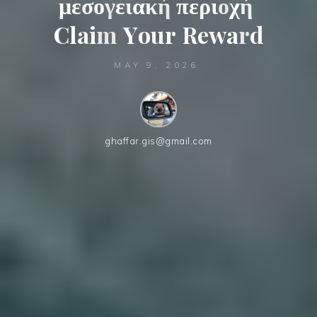
μ
ε
σ
ο
γ
ε
ι
α
κ
ή
π
ε
ρ
ι
ο
χ
ή
C
l
a
i
m
Y
o
u
r
R
e
w
a
r
d
MAY 9, 2026
ghaffar.gis@gmail.com